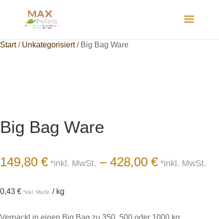
Start
/
Unkategorisiert
/ Big Bag Ware
Big Bag Ware
149,80
€
–
428,00
€
0,43
€
/
kg
Verpackt in einen Big Bag zu 350, 500 oder 1000 kg